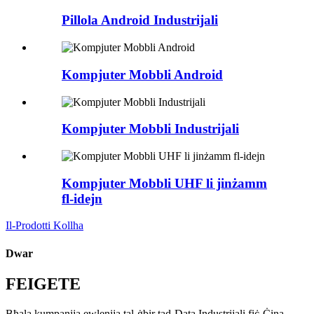
Pillola Android Industrijali
Kompjuter Mobbli Android
Kompjuter Mobbli Industrijali
Kompjuter Mobbli UHF li jinżamm
fl-idejn
Il-Prodotti Kollha
Dwar
FEIGETE
Bħala kumpanija ewlenija tal-ġbir tad-Data Industrijali fiċ-Ċina,