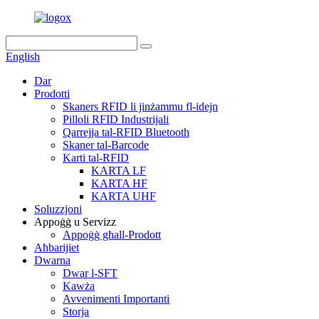
English
Dar
Prodotti
Skaners RFID li jinżammu fl-idejn
Pilloli RFID Industrijali
Qarrejja tal-RFID Bluetooth
Skaner tal-Barcode
Karti tal-RFID
KARTA LF
KARTA HF
KARTA UHF
Soluzzjoni
Appoġġ u Servizz
Appoġġ għall-Prodott
Aħbarijiet
Dwarna
Dwar l-SFT
Kawża
Avvenimenti Importanti
Storja