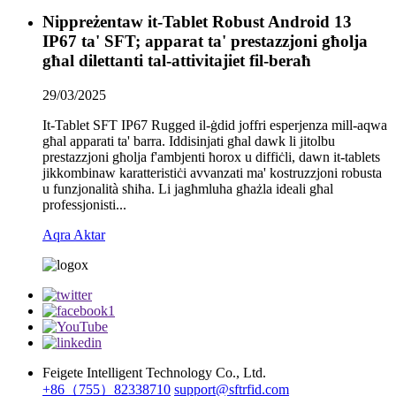
Nippreżentaw it-Tablet Robust Android 13
IP67 ta' SFT; apparat ta' prestazzjoni għolja
għal dilettanti tal-attivitajiet fil-beraħ
29/03/2025
It-Tablet SFT IP67 Rugged il-ġdid joffri esperjenza mill-aqwa
għal apparati ta' barra. Iddisinjati għal dawk li jitolbu
prestazzjoni għolja f'ambjenti ħorox u diffiċli, dawn it-tablets
jikkombinaw karatteristiċi avvanzati ma' kostruzzjoni robusta
u funzjonalità sħiħa. Li jagħmluha għażla ideali għal
professjonisti...
Aqra Aktar
Feigete Intelligent Technology Co., Ltd.
+86（755）82338710
support@sftrfid.com