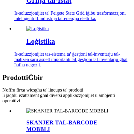
Grilja tal-Istat
Is-soluzzjonijiet ta' Feigete State Grid iġibu trasformazzjoni
intelliġenti fl-industrija tal-enerġija elettrika.
Loġistika
Is-soluzzjonijiet tas-sistema ta' ġestjoni tal-inventarju tal-
maħżen saru aspett importanti tal-ġestjoni tal-inventarju għal
ħafna negozji.
Prodotti
Ġbir
Noffru firxa wiesgħa ta' lineups ta' prodotti
li jaqblu eżattament għal diversi applikazzjonijiet u ambjenti
operattivi.
SKANJER TAL-BARCODE
MOBBLI