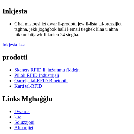
Inkjesta
Għal mistoqsijiet dwar il-prodotti jew il-lista tal-prezzijiet
tagħna, jekk jogħġbok ħalli l-email tiegħek lilna u aħna
nikkuntattjawk fi żmien 24 siegħa.
Inkjesta Issa
prodotti
Skaners RFID li jinżammu fl-idejn
Pilloli RFID Industrijali
Qarrejja tal-RFID Bluetooth
Karti tal-RFID
Links Mgħaġġla
Dwarna
każ
Soluzzjoni
Aħbarijiet