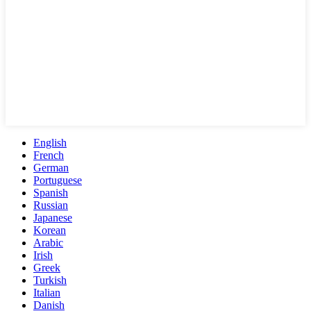
English
French
German
Portuguese
Spanish
Russian
Japanese
Korean
Arabic
Irish
Greek
Turkish
Italian
Danish