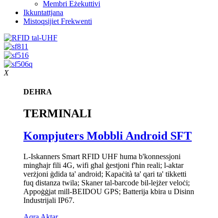
Membri Eżekuttivi
Ikkuntattjana
Mistoqsijiet Frekwenti
X
DEHRA
TERMINALI
Kompjuters Mobbli Android SFT
L-Iskanners Smart RFID UHF huma b'konnessjoni
mingħajr fili 4G, wifi għal ġestjoni f'ħin reali; l-aktar
verżjoni ġdida ta' android; Kapaċità ta' qari ta' tikketti
fuq distanza twila; Skaner tal-barcode bil-lejżer veloċi;
Appoġġjat mill-BEIDOU GPS; Batterija kbira u Disinn
Industrijali IP67.
Aqra Aktar