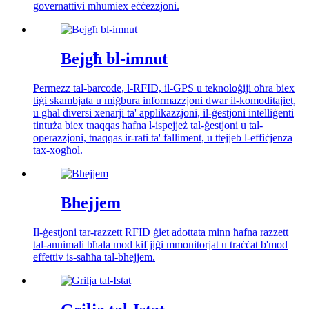
governattivi mhumiex eċċezzjoni.
Bejgħ bl-imnut
Permezz tal-barcode, l-RFID, il-GPS u teknoloġiji oħra biex
tiġi skambjata u miġbura informazzjoni dwar il-komoditajiet,
u għal diversi xenarji ta' applikazzjoni, il-ġestjoni intelliġenti
tintuża biex tnaqqas ħafna l-ispejjeż tal-ġestjoni u tal-
operazzjoni, tnaqqas ir-rati ta' falliment, u ttejjeb l-effiċjenza
tax-xogħol.
Bhejjem
Il-ġestjoni tar-razzett RFID ġiet adottata minn ħafna razzett
tal-annimali bħala mod kif jiġi mmonitorjat u traċċat b'mod
effettiv is-saħħa tal-bhejjem.