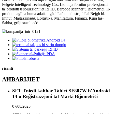
Feigete Intelligent Technology Co., Ltd. hija fornitur professjonali
ta' prodotti u soluzzjonijiet RFID, Barcode scanner u Biometriċi. Il-
prodotti tagħna huma adattati għal ħafna industriji bħal Bejgħ bl-
Imnut, Magazzinaġġ, Loġistika, Manifattura, Finanzi, Kura tas-
Saħħa, grilji statali eċċ.
riċenti
AĦBARIJIET
SFT Tniedi l-aħħar Tablet SF807W b'Android
14 u Reġistrazzjoni tal-Marki Bijometriċi
07/08/2025