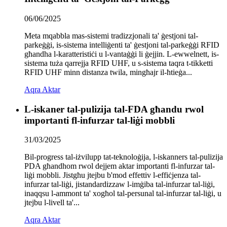
06/06/2025
Meta mqabbla mas-sistemi tradizzjonali ta' ġestjoni tal-
parkeġġi, is-sistema intelliġenti ta' ġestjoni tal-parkeġġi RFID
għandha l-karatteristiċi u l-vantaġġi li ġejjin. L-ewwelnett, is-
sistema tuża qarrejja RFID UHF, u s-sistema taqra t-tikketti
RFID UHF minn distanza twila, mingħajr il-ħtieġa...
Aqra Aktar
L-iskaner tal-pulizija tal-FDA għandu rwol
importanti fl-infurzar tal-liġi mobbli
31/03/2025
Bil-progress tal-iżvilupp tat-teknoloġija, l-iskanners tal-pulizija
PDA għandhom rwol dejjem aktar importanti fl-infurzar tal-
liġi mobbli. Jistgħu jtejbu b'mod effettiv l-effiċjenza tal-
infurzar tal-liġi, jistandardizzaw l-imġiba tal-infurzar tal-liġi,
inaqqsu l-ammont ta' xogħol tal-persunal tal-infurzar tal-liġi, u
jtejbu l-livell ta'...
Aqra Aktar