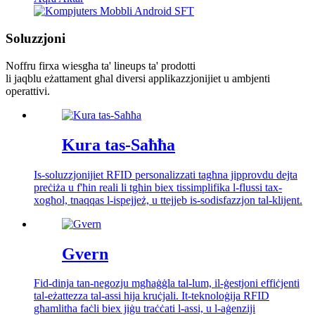
Soluzzjoni
Noffru firxa wiesgħa ta' lineups ta' prodotti
li jaqblu eżattament għal diversi applikazzjonijiet u ambjenti
operattivi.
Kura tas-Saħħa
Is-soluzzjonijiet RFID personalizzati tagħna jipprovdu dejta
preċiża u f'ħin reali li tgħin biex tissimplifika l-flussi tax-
xogħol, tnaqqas l-ispejjeż, u ttejjeb is-sodisfazzjon tal-klijent.
Gvern
Fid-dinja tan-negozju mgħaġġla tal-lum, il-ġestjoni effiċjenti
tal-eżattezza tal-assi hija kruċjali. It-teknoloġija RFID
għamlitha faċli biex jiġu traċċati l-assi, u l-aġenziji