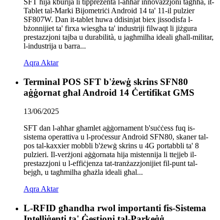
SFT hija kburija li tippreżenta l-aħħar innovazzjoni tagħha, it-
Tablet tal-Marki Bijometriċi Android 14 ta' 11-il pulzier
SF807W. Dan it-tablet huwa ddisinjat biex jissodisfa l-
bżonnijiet ta' firxa wiesgħa ta' industriji filwaqt li jiżgura
prestazzjoni tajba u durabilità, u jagħmilha ideali għall-militar,
l-industrija u barra...
Aqra Aktar
Terminal POS SFT b'żewġ skrins SFN80
aġġornat għal Android 14 Ċertifikat GMS
13/06/2025
SFT dan l-aħħar għamlet aġġornament b'suċċess fuq is-
sistema operattiva u l-proċessur Android SFN80, skaner tal-
pos tal-kaxxier mobbli b'żewġ skrins u 4G portabbli ta' 8
pulzieri. Il-verżjoni aġġornata hija mistennija li ttejjeb il-
prestazzjoni u l-effiċjenza tat-tranżazzjonijiet fil-punt tal-
bejgħ, u tagħmilha għażla ideali għal...
Aqra Aktar
L-RFID għandha rwol importanti fis-Sistema
Intelliġenti ta' Ġestjoni tal-Parkeġġ